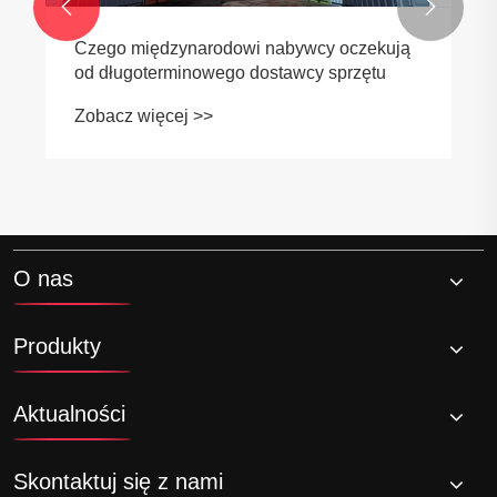


Czego międzynarodowi nabywcy oczekują
od długoterminowego dostawcy sprzętu
Zobacz więcej >>
O nas
Produkty