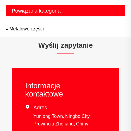
Powiązana kategoria
Metalowe części
Wyślij zapytanie
Informacje
kontaktowe

Adres
Yunlong Town, Ningbo City,
Prowincja Zhejiang, Chiny