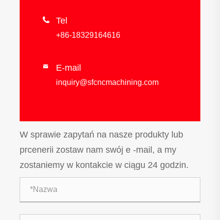

Tel
+86-18329164616
E-mail

inquiry@sfcncmachining.com
W sprawie zapytań na nasze produkty lub
prcenerii zostaw nam swój e -mail, a my
zostaniemy w kontakcie w ciągu 24 godzin.