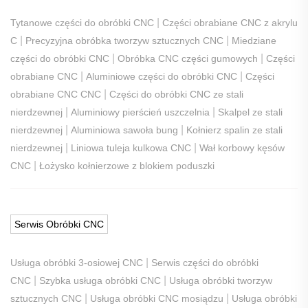
|
Tytanowe części do obróbki CNC
Części obrabiane CNC z akrylu
|
|
C
Precyzyjna obróbka tworzyw sztucznych CNC
Miedziane
|
|
części do obróbki CNC
Obróbka CNC części gumowych
Części
|
|
obrabiane CNC
Aluminiowe części do obróbki CNC
Części
|
obrabiane CNC CNC
Części do obróbki CNC ze stali
|
|
nierdzewnej
Aluminiowy pierścień uszczelnia
Skalpel ze stali
|
|
nierdzewnej
Aluminiowa sawoła bung
Kołnierz spalin ze stali
|
|
nierdzewnej
Liniowa tuleja kulkowa CNC
Wał korbowy kęsów
|
CNC
Łożysko kołnierzowe z blokiem poduszki
Serwis Obróbki CNC
|
Usługa obróbki 3-osiowej CNC
Serwis części do obróbki
|
|
CNC
Szybka usługa obróbki CNC
Usługa obróbki tworzyw
|
|
sztucznych CNC
Usługa obróbki CNC mosiądzu
Usługa obróbki