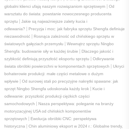
|
globalni klienci ufają naszym rozwiązaniom sprzętowym
Od
warsztatu do świata: powstanie nowoczesnego producenta
|
sprzętu
Jakie są najważniejsze zalety kucia i
|
odlewania?
Precyzja i moc: jak fabryka sprzętu Shengfa definiuje
|
niezawodność
Rosnąca zależność od chińskiego sprzętu w
|
światowych gałęziach przemysłu
Wewnątrz sprzętu Ningbo
|
Shengfa: budowanie siły w każdej śrubie
Dlaczego jakość i
|
szybkość definiują przyszłość eksportu sprzętu
Odkrywanie
|
świata obróbki powierzchni w komponentach sprzętowych
Ukryci
bohaterowie produkcji: małe części metalowe o dużym
|
wpływie
Od surowej stali po precyzyjne nakrętki spawane: jak
|
sprzęt Ningbo Shengfa udoskonala każdy krok
Kucie i
odlewanie: przyszłość produkcji ciężkich części
|
samochodowych
Nasza perspektywa: poleganie na branży
motoryzacyjnej USA od chińskich komponentów
|
sprzętowych
Ewolucja obróbki CNC: perspektywa
|
historyczna
Chin aluminiowy eksport w 2024 r.: Globalne trendy,