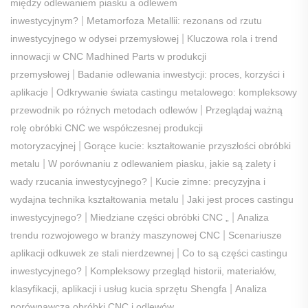
między odlewaniem piasku a odlewem
|
inwestycyjnym?
Metamorfoza Metallii: rezonans od rzutu
|
inwestycyjnego w odysei przemysłowej
Kluczowa rola i trend
innowacji w CNC Madhined Parts w produkcji
|
przemysłowej
Badanie odlewania inwestycji: proces, korzyści i
|
aplikacje
Odkrywanie świata castingu metalowego: kompleksowy
|
przewodnik po różnych metodach odlewów
Przeglądaj ważną
rolę obróbki CNC we współczesnej produkcji
|
motoryzacyjnej
Gorące kucie: kształtowanie przyszłości obróbki
|
metalu
W porównaniu z odlewaniem piasku, jakie są zalety i
|
wady rzucania inwestycyjnego?
Kucie zimne: precyzyjna i
|
wydajna technika kształtowania metalu
Jaki jest proces castingu
|
|
inwestycyjnego?
Miedziane części obróbki CNC „
Analiza
|
trendu rozwojowego w branży maszynowej CNC
Scenariusze
|
aplikacji odkuwek ze stali nierdzewnej
Co to są części castingu
|
inwestycyjnego?
Kompleksowy przegląd historii, materiałów,
|
klasyfikacji, aplikacji i usług kucia sprzętu Shengfa
Analiza
porównawcza obróbki CNC i odlewów