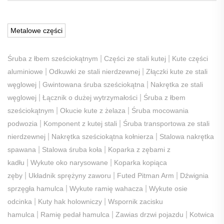
Metalowe części
|
|
Śruba z łbem sześciokątnym
Części ze stali kutej
Kute części
|
|
aluminiowe
Odkuwki ze stali nierdzewnej
Złączki kute ze stali
|
|
węglowej
Gwintowana śruba sześciokątna
Nakrętka ze stali
|
|
węglowej
Łącznik o dużej wytrzymałości
Śruba z łbem
|
|
sześciokątnym
Okucie kute z żelaza
Śruba mocowania
|
|
podwozia
Komponent z kutej stali
Śruba transportowa ze stali
|
|
nierdzewnej
Nakrętka sześciokątna kołnierza
Stalowa nakrętka
|
|
spawana
Stalowa śruba koła
Koparka z zębami z
|
|
kadłu
Wykute oko narysowane
Koparka kopiąca
|
|
|
zęby
Układnik sprężyny zaworu
Futed Pitman Arm
Dźwignia
|
|
sprzęgła hamulca
Wykute ramię wahacza
Wykute osie
|
|
odcinka
Kuty hak holowniczy
Wspornik zacisku
|
|
|
hamulca
Ramię pedał hamulca
Zawias drzwi pojazdu
Kotwica