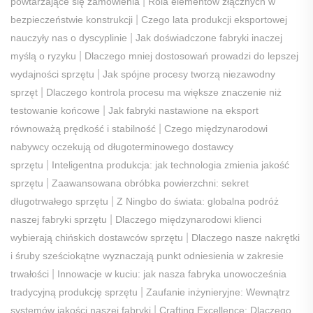
|
powtarzające się zamówienia
Rola elementów złącznych w
|
bezpieczeństwie konstrukcji
Czego lata produkcji eksportowej
|
nauczyły nas o dyscyplinie
Jak doświadczone fabryki inaczej
|
myślą o ryzyku
Dlaczego mniej dostosowań prowadzi do lepszej
|
wydajności sprzętu
Jak spójne procesy tworzą niezawodny
|
sprzęt
Dlaczego kontrola procesu ma większe znaczenie niż
|
testowanie końcowe
Jak fabryki nastawione na eksport
|
równoważą prędkość i stabilność
Czego międzynarodowi
nabywcy oczekują od długoterminowego dostawcy
|
sprzętu
Inteligentna produkcja: jak technologia zmienia jakość
|
sprzętu
Zaawansowana obróbka powierzchni: sekret
|
długotrwałego sprzętu
Z Ningbo do świata: globalna podróż
|
naszej fabryki sprzętu
Dlaczego międzynarodowi klienci
|
wybierają chińskich dostawców sprzętu
Dlaczego nasze nakrętki
i śruby sześciokątne wyznaczają punkt odniesienia w zakresie
|
trwałości
Innowacje w kuciu: jak nasza fabryka unowocześnia
|
tradycyjną produkcję sprzętu
Zaufanie inżynieryjne: Wewnątrz
|
systemów jakości naszej fabryki
Crafting Excellence: Dlaczego