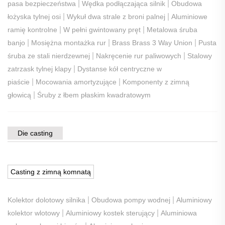
|
|
pasa bezpieczeństwa
Wędka podłączająca silnik
Obudowa
|
|
łożyska tylnej osi
Wykuł dwa strale z broni palnej
Aluminiowe
|
|
ramię kontrolne
W pełni gwintowany pręt
Metalowa śruba
|
|
|
banjo
Mosiężna montażka rur
Brass Brass 3 Way Union
Pusta
|
|
śruba ze stali nierdzewnej
Nakręcenie rur paliwowych
Stalowy
|
zatrzask tylnej klapy
Dystanse kół centryczne w
|
|
piaście
Mocowania amortyzujące
Komponenty z zimną
|
głowicą
Śruby z łbem płaskim kwadratowym
Die casting
Casting z zimną komnatą
|
|
Kolektor dolotowy silnika
Obudowa pompy wodnej
Aluminiowy
|
|
kolektor wlotowy
Aluminiowy kostek sterujący
Aluminiowa