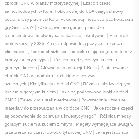
|
obróbki CNC w branży motoryzacyjnej
Eksport części
samochodowych w Korei Południowej do USA osiągnął nowy
poziom. Czy przemysł Korei Południowej może czerpać korzyści z
|
gry Sino-USA?
2025 Ujawniono gorące pieniądze
|
samochodowe, te utwory są najbardziej lukratywne!
Przemysł
motoryzacyjny 2025: Znajdź odpowiednią pozycję i rozpocznij
|
eliminację
„Roczne obniżki cen” po cichu stają się „dramatem” z
|
branży motoryzacyjnej
Różnica między ciepłym kuciem a
|
|
gorącym kuciem
Główne pola aplikacji T-Bolts
Zastosowanie
obróbki CNC w produkcji produktów z tworzyw
|
|
sztucznych
Klasyfikacja obróbki CNC
Różnica między ciepłym
|
kuciem a gorącym kuciem
Jakie są podstawowe kroki obróbki
|
|
CNC?
Zalety kucia stali nierdzewnej
Powszechnie używane
|
materiały do przetwarzania w obróbce CNC
Jakie rodzaje części
|
są odpowiednie do odlewania inwestycyjnego?
Różnica między
|
gorącym kuciem a kuciem zimnym
Magaty wymagające uwagi w
|
przetwarzaniu części obróbki tytanowej CNC
Jaka jest różnica