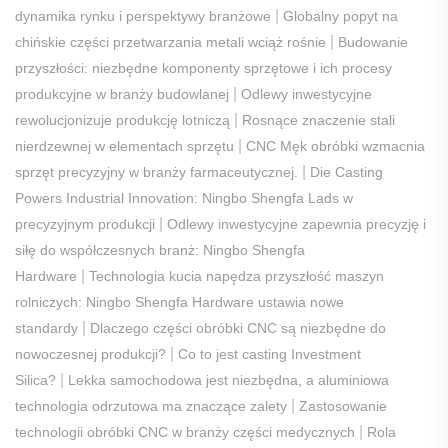
|
dynamika rynku i perspektywy branżowe
Globalny popyt na
|
chińskie części przetwarzania metali wciąż rośnie
Budowanie
przyszłości: niezbędne komponenty sprzętowe i ich procesy
|
produkcyjne w branży budowlanej
Odlewy inwestycyjne
|
rewolucjonizuje produkcję lotniczą
Rosnące znaczenie stali
|
nierdzewnej w elementach sprzętu
CNC Męk obróbki wzmacnia
|
sprzęt precyzyjny w branży farmaceutycznej.
Die Casting
Powers Industrial Innovation: Ningbo Shengfa Lads w
|
precyzyjnym produkcji
Odlewy inwestycyjne zapewnia precyzję i
siłę do współczesnych branż: Ningbo Shengfa
|
Hardware
Technologia kucia napędza przyszłość maszyn
rolniczych: Ningbo Shengfa Hardware ustawia nowe
|
standardy
Dlaczego części obróbki CNC są niezbędne do
|
nowoczesnej produkcji?
Co to jest casting Investment
|
Silica?
Lekka samochodowa jest niezbędna, a aluminiowa
|
technologia odrzutowa ma znaczące zalety
Zastosowanie
|
technologii obróbki CNC w branży części medycznych
Rola