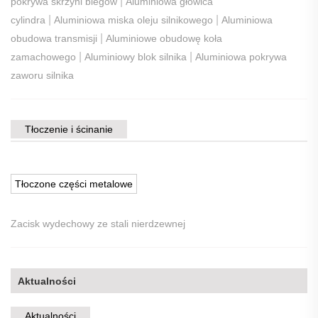
|
pokrywa skrzyni biegów
Aluminiowa głowica
|
|
cylindra
Aluminiowa miska oleju silnikowego
Aluminiowa
|
obudowa transmisji
Aluminiowe obudowę koła
|
|
zamachowego
Aluminiowy blok silnika
Aluminiowa pokrywa
zaworu silnika
Tłoczenie i ścinanie
Tłoczone części metalowe
Zacisk wydechowy ze stali nierdzewnej
Aktualności
Aktualności