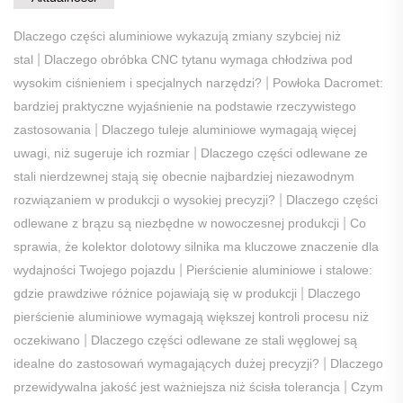
Dlaczego części aluminiowe wykazują zmiany szybciej niż
|
stal
Dlaczego obróbka CNC tytanu wymaga chłodziwa pod
|
wysokim ciśnieniem i specjalnych narzędzi?
Powłoka Dacromet:
bardziej praktyczne wyjaśnienie na podstawie rzeczywistego
|
zastosowania
Dlaczego tuleje aluminiowe wymagają więcej
|
uwagi, niż sugeruje ich rozmiar
Dlaczego części odlewane ze
stali nierdzewnej stają się obecnie najbardziej niezawodnym
|
rozwiązaniem w produkcji o wysokiej precyzji?
Dlaczego części
|
odlewane z brązu są niezbędne w nowoczesnej produkcji
Co
sprawia, że ​​kolektor dolotowy silnika ma kluczowe znaczenie dla
|
wydajności Twojego pojazdu
Pierścienie aluminiowe i stalowe:
|
gdzie prawdziwe różnice pojawiają się w produkcji
Dlaczego
pierścienie aluminiowe wymagają większej kontroli procesu niż
|
oczekiwano
Dlaczego części odlewane ze stali węglowej są
|
idealne do zastosowań wymagających dużej precyzji?
Dlaczego
|
przewidywalna jakość jest ważniejsza niż ścisła tolerancja
Czym