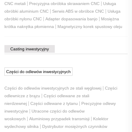
|
|
CNC metali
Precyzyjna obróbka skrawaniem CNC
Usługa
|
|
obróbki aluminium CNC
Serwis ABS w obróbce CNC
Usługa
|
|
obróbki nylonu CNC
Adapter dopasowania banjo
Mosiężna
|
krótka nakrętka płomienna
Magnetyczny korek spustowy oleju
Casting inwestycyjny
Części do odlewów inwestycyjnych
|
Części do odlewów inwestycyjnych ze stali węglowej
Części
|
odlewnicze z brązu
Części odlewane ze stali
|
|
nierdzewnej
Części odlewane z tytanu
Precyzyjne odlewy
|
inwestycyjne
Utracone części do odlewów
|
|
woskowych
Aluminiowy przypadek transmisji
Kolektor
|
wydechowy silnika
Dystrybutor mosiężnych czynników