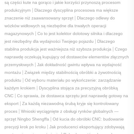
są części kute na gorąco i jakie korzyści przynoszą procesom
|
produkcyjnym
Dlaczego dyscyplina procesowa ma większe
|
znaczenie niż zaawansowany sprzęt
Dlaczego odlewy do
wózków widłowych są niezbędne dla trwałych operacji
|
magazynowych
Co to jest kolektor dolotowy silnika i dlaczego
|
jest niezbędny dla wydajności Twojego pojazdu
Dlaczego
|
stabilna produkcja jest ważniejsza niż szybsza produkcja
Czego
naprawdę oczekują kupujący od dostawców elementów złącznych
|
przemysłowych
Jak dokładność gwintu wpływa na wydajność
|
montażu
Związek między stabilnością obróbki a żywotnością
|
produktu
Od wyboru materiału po wykończenie: zarządzanie
|
każdym krokiem
Dyscyplina stojąca za precyzyjną obróbką
|
CNC
Co sprawia, że ​​dostawca sprzętu jest naprawdę gotowy na
|
eksport
Za każdą niezawodną śrubą kryje się kontrolowany
|
proces
Wnioski wyciągnięte z obsługi rynków globalnych —
|
sprzęt Ningbo Shengffa
Od kucia do obróbki CNC: budowanie
|
precyzji krok po kroku
Jak producenci eksportujący zdobywają