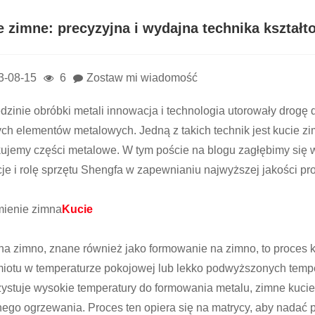
e zimne: precyzyjna i wydajna technika kształ
3-08-15
6
Zostaw mi wiadomość
dzinie obróbki metali innowacja i technologia utorowały drogę
łych elementów metalowych. Jedną z takich technik jest kucie zi
ujemy części metalowe. W tym poście na blogu zagłębimy się w 
cje i rolę sprzętu Shengfa w zapewnianiu najwyższej jakości pr
ienie zimna
Kucie
na zimno, znane również jako formowanie na zimno, to proces 
iotu w temperaturze pokojowej lub lekko podwyższonych tempe
ystuje wysokie temperatury do formowania metalu, zimne kucie
ego ogrzewania. Proces ten opiera się na matrycy, aby nadać