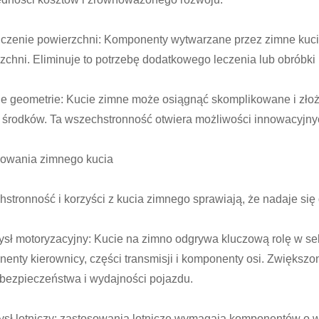
zenie powierzchni: Komponenty wytwarzane przez zimne kucie
zchni. Eliminuje to potrzebę dodatkowego leczenia lub obróbk
e geometrie: Kucie zimne może osiągnąć skomplikowane i złożo
 środków. Ta wszechstronność otwiera możliwości innowacyjnych
owania zimnego kucia
stronność i korzyści z kucia zimnego sprawiają, że nadaje się
sł motoryzacyjny: Kucie na zimno odgrywa kluczową rolę w se
enty kierownicy, części transmisji i komponenty osi. Zwiększ
 bezpieczeństwa i wydajności pojazdu.
sł lotniczy: zastosowania lotnicze wymagają komponentów o w