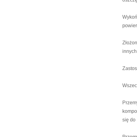
Wykońc
powier
Złożon
innych
Zastos
Wszech
Przemy
kompon
się do
Przemy