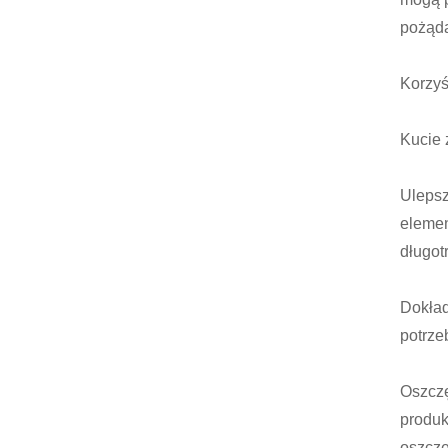
pożąda
Korzyś
Kucie 
Ulepsz
elemen
długot
Dokład
potrze
Oszczę
produk
oszczę