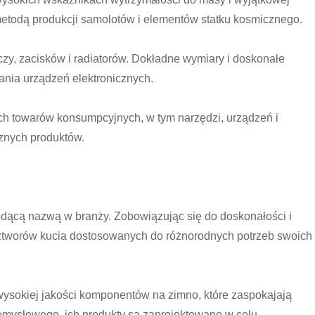
 metodą produkcji samolotów i elementów statku kosmicznego.
ączy, zacisków i radiatorów. Dokładne wymiary i doskonałe
nia urządzeń elektronicznych.
ch towarów konsumpcyjnych, w tym narzędzi, urządzeń i
cznych produktów.
wiodącą nazwą w branży. Zobowiązując się do doskonałości i
ztworów kucia dostosowanych do różnorodnych potrzeb swoich
 wysokiej jakości komponentów na zimno, które zaspokajają
mysłowego, ich produkty są zaprojektowane w celu