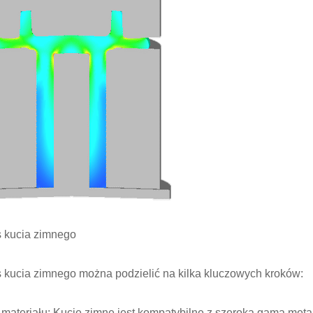
 kucia zimnego
 kucia zimnego można podzielić na kilka kluczowych kroków:
materiału: Kucie zimne jest kompatybilne z szeroką gamą metali