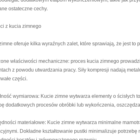
ne ostateczne cechy.
ci z kucia zimnego
zimne oferuje kilka wyraźnych zalet, które sprawiają, że jest t
one właściwości mechaniczne: proces kucia zimnego prowad
tach z powodu utwardzania pracy. Siły kompresji nadają metalu 
rwałe części.
ność wymiarowa: Kucie zimne wytwarza elementy o ścisłych to
bę dodatkowych procesów obróbki lub wykończenia, oszczędzan
dności materiałowe: Kucie zimne wytwarza minimalne marnot
cyjnymi. Dokładne kształtowanie pustki minimalizuje potrzebę 
dności kosztów i zrównoważonego rozwoju.