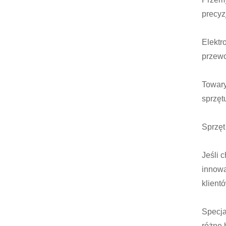
precyz
Elektr
przewo
Towary
sprzęt
Sprzęt
Jeśli 
innowa
klient
Specja
różne 