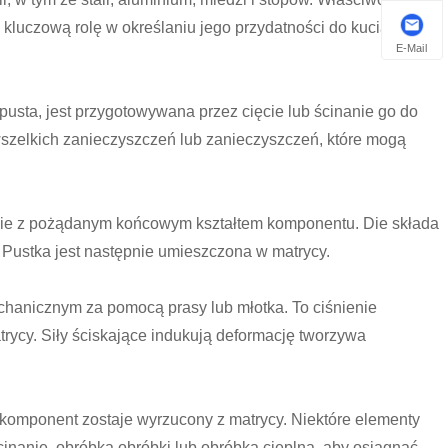
ą kluczową rolę w określaniu jego przydatności do kucia
E-Mail
pusta, jest przygotowywana przez cięcie lub ścinanie go do
wszelkich zanieczyszczeń lub zanieczyszczeń, które mogą
odnie z pożądanym końcowym kształtem komponentu. Die składa
. Pustka jest następnie umieszczona w matrycy.
chanicznym za pomocą prasy lub młotka. To ciśnienie
trycy. Siły ściskające indukują deformację tworzywa
komponent zostaje wyrzucony z matrycy. Niektóre elementy
anie, obróbka obróbki lub obróbka cieplna, aby osiągnąć