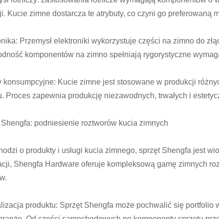
ji. Kucie zimne dostarcza te atrybuty, co czyni go preferowaną
onika: Przemysł elektroniki wykorzystuje części na zimno do zł
dność komponentów na zimno spełniają rygorystyczne wymaga
 konsumpcyjne: Kucie zimne jest stosowane w produkcji różny
u. Proces zapewnia produkcję niezawodnych, trwałych i estety
 Shengfa: podniesienie roztworów kucia zimnych
chodzi o produkty i usługi kucia zimnego, sprzęt Shengfa jest 
cji, Shengfa Hardware oferuje kompleksową gamę zimnych ro
ów.
lizacja produktu: Sprzęt Shengfa może pochwalić się portfolio
branże. Od części samochodowych po komponenty sprzętu prze