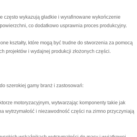
 często wykazują gładkie i wyrafinowane wykończenie
i powierzchni, co dodatkowo usprawnia proces produkcyjny.
ne kształty, które mogą być trudne do stworzenia za pomocą
 projektów i wydajnej produkcji złożonych części.
 do szerokiej gamy branż i zastosowań:
ktorze motoryzacyjnym, wytwarzając komponenty takie jak
ona wytrzymałość i niezawodność części na zimno przyczyniają
ysokich wskaźnikach wytrzymałości do masy i wyjątkowej