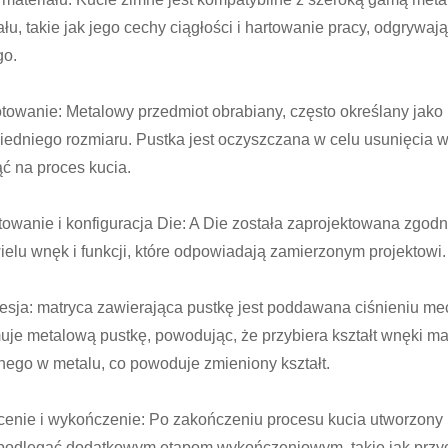
ału, takie jak jego cechy ciągłości i hartowanie pracy, odgrywaj
go.
towanie: Metalowy przedmiot obrabiany, często określany jako 
edniego rozmiaru. Pustka jest oczyszczana w celu usunięcia 
ć na proces kucia.
towanie i konfiguracja Die: A Die została zaprojektowana zg
wielu wnęk i funkcji, które odpowiadają zamierzonym projektowi
sja: matryca zawierająca pustkę jest poddawana ciśnieniu me
uje metalową pustkę, powodując, że przybiera kształt wnęki ma
nego w metalu, co powoduje zmieniony kształt.
enie i wykończenie: Po zakończeniu procesu kucia utworzony 
odlegać dodatkowym etapom wykończeniowym, takie jak przycin