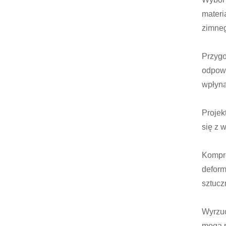
materi
zimne
Przygo
odpowi
wpłyną
Projek
się z 
Kompre
deform
sztucz
Wyrzuc
mogą p