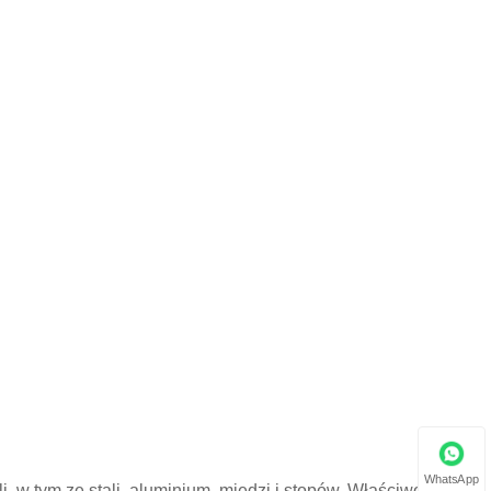
WhatsApp
, w tym ze stali, aluminium, miedzi i stopów. Właściwości