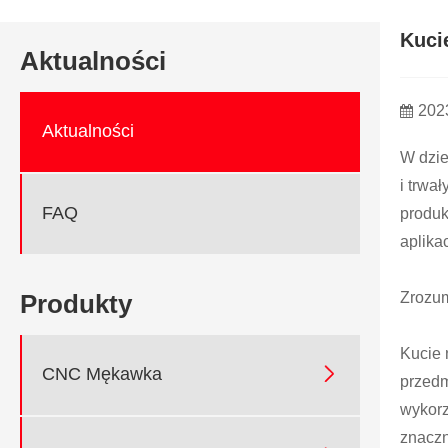
Kuci
Aktualności
202
Aktualności
W dzie
i trwa
FAQ
produk
aplika
Zrozum
Produkty
Kucie 

CNC Mękawka
przedm
wykorz
znaczn