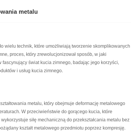
towania metalu
 do wielu technik, które umożliwiają tworzenie skomplikowanych
mne, proces, który zrewolucjonizował sposób, w jaki
fascynujący świat kucia zimnego, badając jego korzyści,
oduktów i usług kucia zimnego.
kształtowania metalu, który obejmuje deformację metalowego
raturach. W przeciwieństwie do gorącego kucia, które
 wykorzystuje siłę mechaniczną do przekształcania metalu bez
 pożądany kształt metalowego przedmiotu poprzez kompresję.