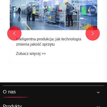
wydajność montażu
Zobacz więcej >>


O nas
Produkty