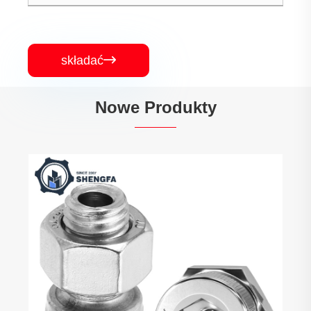
składać

Nowe Produkty
Precyzyjna obróbka skrawaniem CNC
Zobacz więcej >>