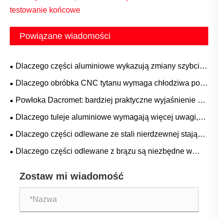
testowanie końcowe
Powiązane wiadomości
Dlaczego części aluminiowe wykazują zmiany szybciej
niż stal
Dlaczego obróbka CNC tytanu wymaga chłodziwa pod
wysokim ciśnieniem i specjalnych narzędzi?
Powłoka Dacromet: bardziej praktyczne wyjaśnienie na
podstawie rzeczywistego zastosowania
Dlaczego tuleje aluminiowe wymagają więcej uwagi,
niż sugeruje ich rozmiar
Dlaczego części odlewane ze stali nierdzewnej stają
się obecnie najbardziej niezawodnym rozwiązaniem w
Dlaczego części odlewane z brązu są niezbędne w
produkcji o wysokiej precyzji?
nowoczesnej produkcji
Zostaw mi wiadomość