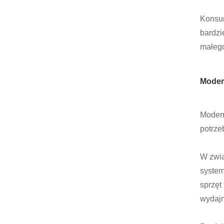
Konsum
bardzi
małego
Moder
Modern
potrze
W zwią
system
sprzęt
wydajn