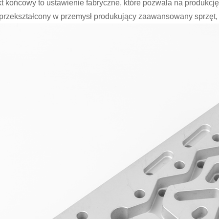
t końcowy to ustawienie fabryczne, które pozwala na produkcję
 przekształcony w przemysł produkujący zaawansowany sprzęt