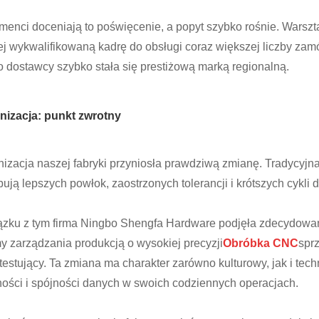
enci doceniają to poświęcenie, a popyt szybko rośnie. Warsztat 
ej wykwalifikowaną kadrę do obsługi coraz większej liczby za
 dostawcy szybko stała się prestiżową marką regionalną.
nizacja: punkt zwrotny
izacja naszej fabryki przyniosła prawdziwą zmianę. Tradycyjna
bują lepszych powłok, zaostrzonych tolerancji i krótszych cykli 
zku z tym firma Ningbo Shengfa Hardware podjęła zdecydowane
y zarządzania produkcją o wysokiej precyzji
Obróbka CNC
spr
 testujący. Ta zmiana ma charakter zarówno kulturowy, jak i te
ości i spójności danych w swoich codziennych operacjach.