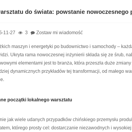
arsztatu do świata: powstanie nowoczesnego 
5-11-27
3
Zostaw mi wiadomość
żkich maszyn i energetyki po budownictwo i samochody – każda 
widzi. Ukryta rama nowoczesnej inżynierii składa się ze śrub, n
wowymi elementami jest to branża, która przeszła duże zmiany w
dziej dynamicznych przykładów tej transformacji, od małego 
e.
ne początki lokalnego warsztatu
ie jak wiele udanych przypadków chińskiego przemysłu produ
atem, którego prosty cel: dostarczanie niezawodnych i wysokiej